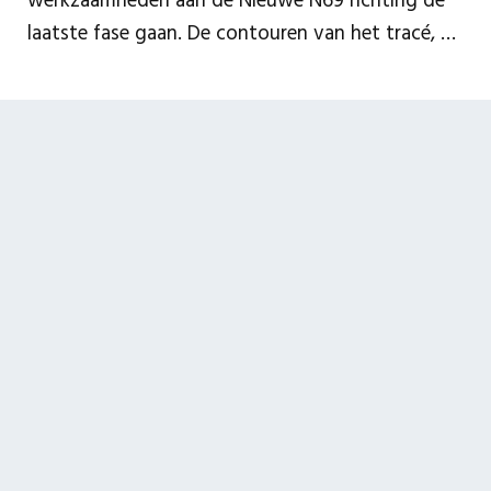
werkzaamheden aan de Nieuwe N69 richting de
laatste fase gaan. De contouren van het tracé, de
bruggen en viaducten zijn duidelijk te zien. In de
prachtige video zie je onder meer
voetgangersviaduct Heerseheide, beekdalbrug
Run, viaducten Broekhovenseweg en
Molenstraat, beekdalbrug Keersop en de
aansluiting met dubbele rotonde bij de
Luikerweg.