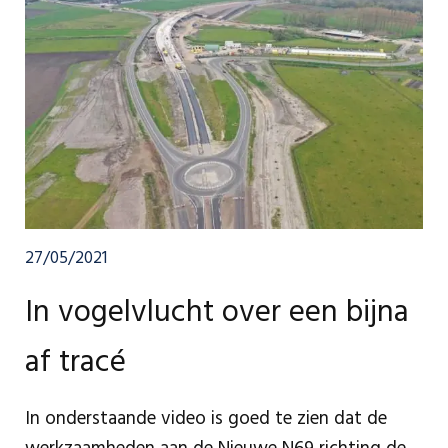
Braambos en de Molenstraat kan gebruik maken
van de nieuwe langzaam verkeerverbinding via de
Varkensakkers, die eind 2020 is aangelegd (zie
gele route in onderstaande situatietekening).
27/05/2021
In vogelvlucht over een bijna
af tracé
In onderstaande video is goed te zien dat de