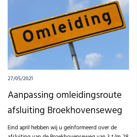
met graffiti. Dit betreuren we zeer; het doet
afbreuk aan de strakke vormgeving en inpassing
van het viaduct in het landschap. We hopen dan
ook dat deze vorm van vandalisme stopt en
hebben hiervan melding gemaakt bij de politie en
andere handhavende instanties.
27/05/2021
Aanpassing omleidingsroute
afsluiting Broekhovenseweg
Eind april hebben wij u geïnformeerd over de
afsluiting van de Broekhovenseweg van 3 t/m 28