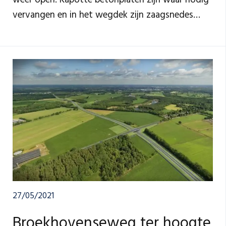
vervangen en in het wegdek zijn zaagsnedes
aangebracht, waardoor het geluidsniveau naar
beneden gaat. Ook de rotonde Braambos is
aangepakt: deze is opnieuw geasfalteerd, de
fietsoversteken en -paden zijn verbeterd en de
ontsluitingen zijn aangepast. Zo is de weg en
rotonde weer toekomstbestendig!
27/05/2021
Broekhovenseweg ter hoogte