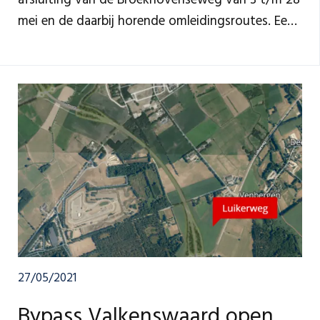
mei en de daarbij horende omleidingsroutes. Een
deel van de Eindhovenseweg - onderdeel van
onze omleidingsroute - wordt vanaf maandag 17
mei door de gemeente Eersel afgesloten voor
autoverkeer. Daardoor gelden van maandag 17
tot en met vrijdag 28 mei aangepaste
omleidingsroutes voor autoverkeer tussen
Riethoven en Waalre.
27/05/2021
Bypass Valkenswaard open