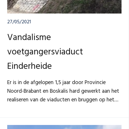
27/05/2021
Vandalisme
voetgangersviaduct
Einderheide
Er is in de afgelopen 1,5 jaar door Provincie
Noord-Brabant en Boskalis hard gewerkt aan het
realiseren van de viaducten en bruggen op het
tracé van de Nieuwe N69. Helaas moeten we
constateren dat het voetgangersviaduct
Einderheide inmiddels meerdere keren is beklad