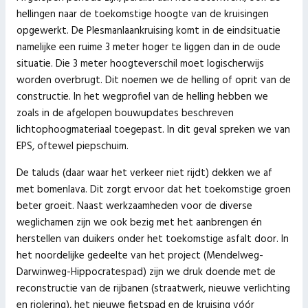
hellingen naar de toekomstige hoogte van de kruisingen
opgewerkt. De Plesmanlaankruising komt in de eindsituatie
namelijke een ruime 3 meter hoger te liggen dan in de oude
situatie. Die 3 meter hoogteverschil moet logischerwijs
worden overbrugt. Dit noemen we de helling of oprit van de
constructie. In het wegprofiel van de helling hebben we
zoals in de afgelopen bouwupdates beschreven
lichtophoogmateriaal toegepast. In dit geval spreken we van
EPS, oftewel piepschuim.
De taluds (daar waar het verkeer niet rijdt) dekken we af
met bomenlava. Dit zorgt ervoor dat het toekomstige groen
beter groeit. Naast werkzaamheden voor de diverse
weglichamen zijn we ook bezig met het aanbrengen én
herstellen van duikers onder het toekomstige asfalt door. In
het noordelijke gedeelte van het project (Mendelweg-
Darwinweg-Hippocratespad) zijn we druk doende met de
reconstructie van de rijbanen (straatwerk, nieuwe verlichting
en riolering), het nieuwe fietspad en de kruising vóór