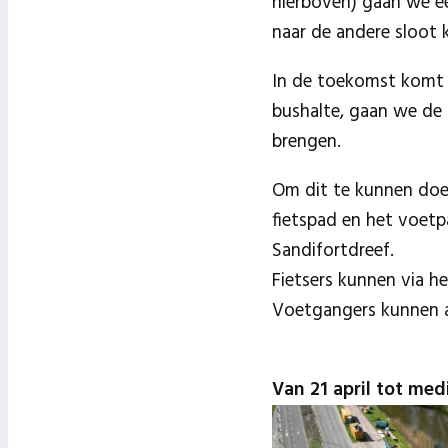
hierboven) gaan we ee
naar de andere sloot 
In de toekomst komt 
bushalte, gaan we de
brengen.
Om dit te kunnen doen
fietspad en het voetpa
Sandifortdreef.
Fietsers kunnen via h
Voetgangers kunnen ac
Van 21 april tot me