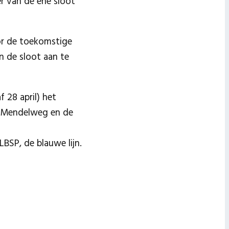
r van de ene sloot
or de toekomstige
n de sloot aan te
 28 april) het
de Mendelweg en de
BSP, de blauwe lijn.