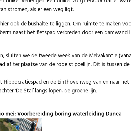
n duiker verlengen. Een duiker zorgt ervoor dat er wate
kan stromen, als er een weg ligt.
hier ook de bushalte te liggen. Om ruimte te maken vo
 berm naast het fietspad verbreden door een damwand i
, sluiten we de tweede week van de Meivakantie (vanaf
d af ter plaatse van de rode stippellijn. Dit is tussen 
et Hippocratiespad en de Einthovenweg van en naar het L
hter ‘De Stal’ langs lopen, de groene lijn.
dio mei: Voorbereiding boring waterleiding Dunea