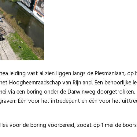
ea leiding vast al zien liggen langs de Plesmanlaan, op 
 het Hoogheemraadschap van Rijnland. Een behoorlijke l
mei via een boring onder de Darwinweg doorgetrokken. 
raven: Één voor het intredepunt en één voor het uittr
alles voor de boring voorbereid, zodat op 1 mei de boor