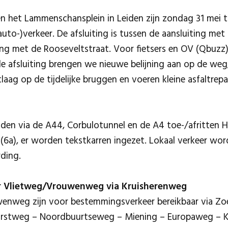
 het Lammenschansplein in Leiden zijn zondag 31 mei t
uto-)verkeer. De afsluiting is tussen de aansluiting met
ing met de Rooseveltstraat. Voor fietsers en OV (Qbuzz)
 de afsluiting brengen we nieuwe belijning aan op de we
aag op de tijdelijke bruggen en voeren kleine asfaltrepar
jden via de A44, Corbulotunnel en de A4 toe-/afritten
(6a), er worden tekstkarren ingezet. Lokaal verkeer wo
ding.
 Vlietweg/Vrouwenweg via Kruisherenweg
enweg zijn voor bestemmingsverkeer bereikbaar via Zo
orstweg – Noordbuurtseweg – Miening – Europaweg – K