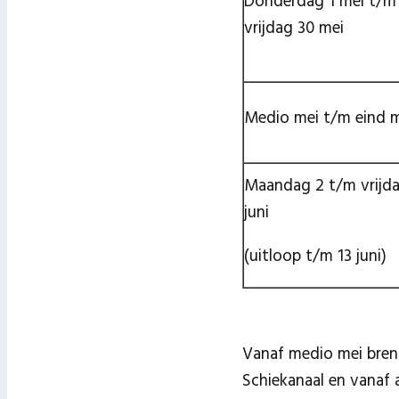
Donderdag 1 mei t/m
vrijdag 30 mei
Medio mei t/m eind 
Maandag 2 t/m vrijd
juni
(uitloop t/m 13 juni)
Vanaf medio mei bren
Schiekanaal en vanaf 